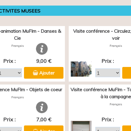
CTIVITES MUSEES
animation MuFIm - Danses &
Visite conférence - Circulez, 
Cie
voir
Français
Français
Prix :
9,00 €
Prix :
Ajouter
rence MuFIm - Objets de coeur
Visite conférence MuFIm - Tou
à la campagne
Français
Français
Prix :
7,00 €
Prix :