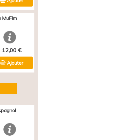
Ajouter
au MuFIm
12,00 €
Ajouter
spagnol