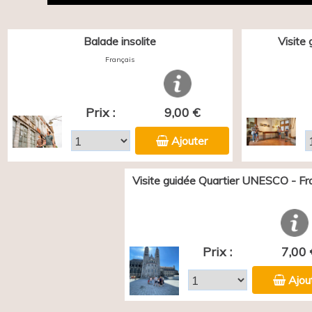
Balade insolite
Visite
Français
Prix :
9,00 €
Ajouter
Visite guidée Quartier UNESCO - Fr
Prix :
7,00 
Ajou