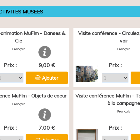
CTIVITES MUSEES
animation MuFIm - Danses &
Visite conférence - Circulez, 
Cie
voir
Français
Français
Prix :
9,00 €
Prix :
Ajouter
rence MuFIm - Objets de coeur
Visite conférence MuFIm - Tou
à la campagne
Français
Français
Prix :
7,00 €
Prix :