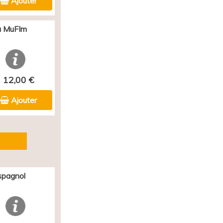
Ajouter
au MuFIm
12,00 €
Ajouter
spagnol