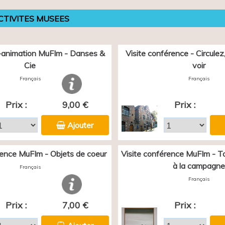
CTIVITES MUSEES
animation MuFIm - Danses &
Visite conférence - Circulez, 
Cie
voir
Français
Français
Prix :
9,00 €
Prix :
Ajouter
rence MuFIm - Objets de coeur
Visite conférence MuFIm - Tou
à la campagne
Français
Français
Prix :
7,00 €
Prix :