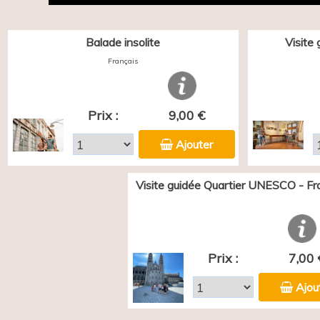
Balade insolite
Visite
Français
Prix :
9,00 €
Ajouter
Visite guidée Quartier UNESCO - Fr
Prix :
7,00 
Ajou