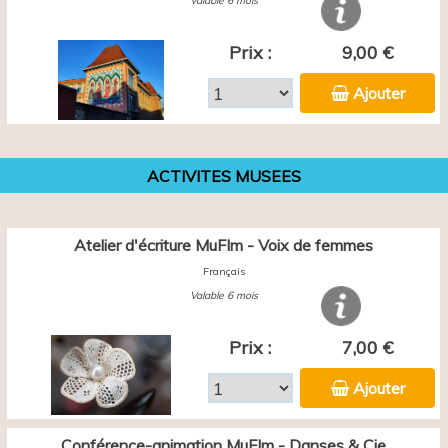
Valable 6 mois
Prix :
9,00 €
Ajouter
ACTIVITES MUSEES
Atelier d'écriture MuFIm - Voix de femmes
Français
Valable 6 mois
Prix :
7,00 €
Ajouter
Conférence-animation MuFIm - Danses & Cie