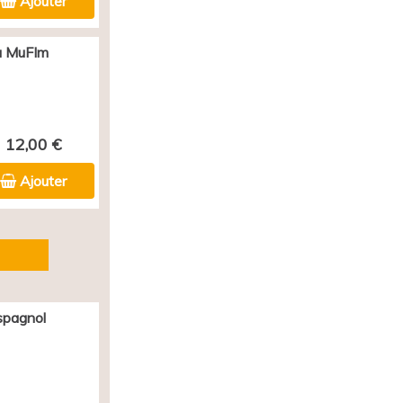
Ajouter
au MuFIm
12,00 €
Ajouter
spagnol