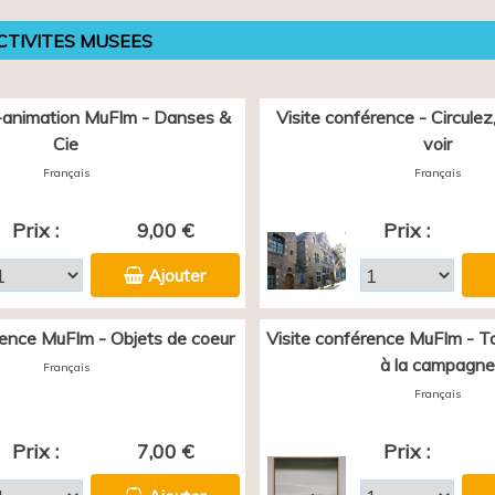
CTIVITES MUSEES
animation MuFIm - Danses &
Visite conférence - Circulez, 
Cie
voir
Français
Français
Prix :
9,00 €
Prix :
Ajouter
rence MuFIm - Objets de coeur
Visite conférence MuFIm - Tou
à la campagne
Français
Français
Prix :
7,00 €
Prix :