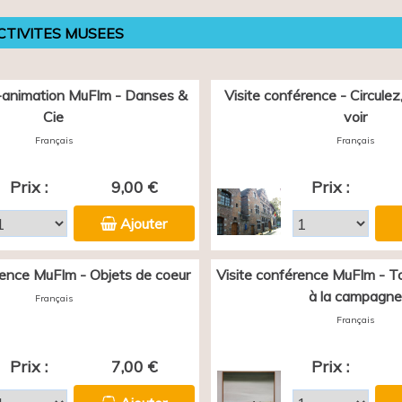
CTIVITES MUSEES
animation MuFIm - Danses &
Visite conférence - Circulez, 
Cie
voir
Français
Français
Prix :
9,00 €
Prix :
Ajouter
rence MuFIm - Objets de coeur
Visite conférence MuFIm - Tou
à la campagne
Français
Français
Prix :
7,00 €
Prix :