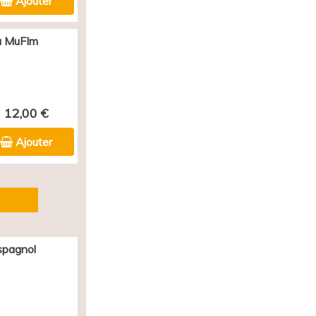
Ajouter
au MuFIm
12,00 €
Ajouter
spagnol