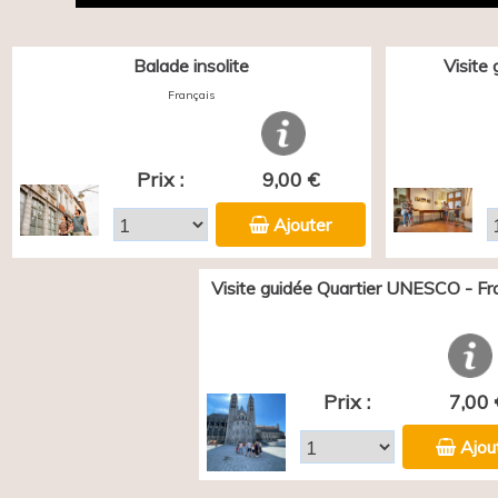
Balade insolite
Visite
Français
Prix :
9,00 €
Ajouter
Visite guidée Quartier UNESCO - Fr
Prix :
7,00 
Ajou