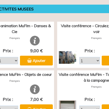
CTIVITES MUSEES
animation MuFIm - Danses &
Visite conférence - Circulez, 
Cie
voir
Français
Français
Prix :
9,00 €
Prix :
Ajouter
rence MuFIm - Objets de coeur
Visite conférence MuFIm - Tou
à la campagne
Français
Français
Prix :
7,00 €
Prix :