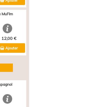
Ajouter
au MuFIm
12,00 €
Ajouter
spagnol