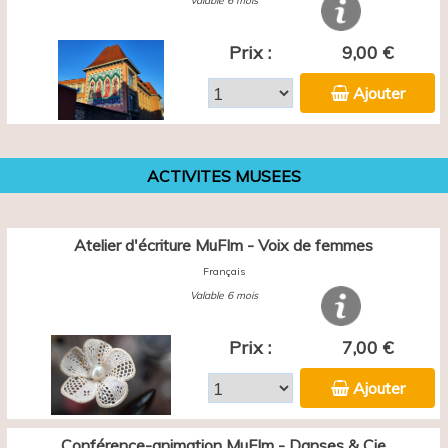
Valable 6 mois
Prix :
9,00 €
Ajouter
ACTIVITES MUSEES
Atelier d'écriture MuFIm - Voix de femmes
Français
Valable 6 mois
Prix :
7,00 €
Ajouter
Conférence-animation MuFIm - Danses & Cie