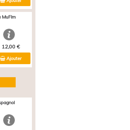
Ajouter
au MuFIm
12,00 €
Ajouter
spagnol