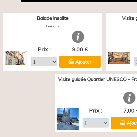
Balade insolite
Visite
Français
Prix :
9,00 €
Ajouter
Visite guidée Quartier UNESCO - Fr
Prix :
7,00 
Ajou