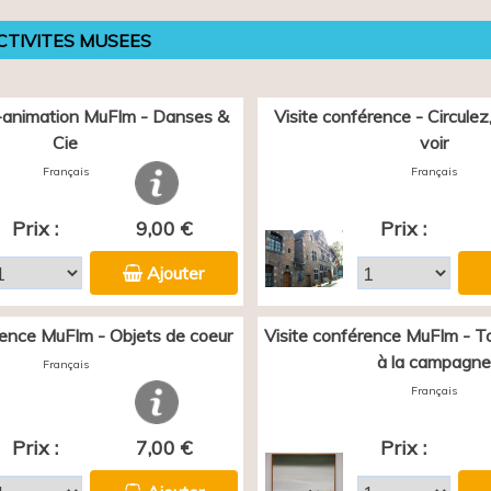
CTIVITES MUSEES
animation MuFIm - Danses &
Visite conférence - Circulez, 
Cie
voir
Français
Français
Prix :
9,00 €
Prix :
Ajouter
rence MuFIm - Objets de coeur
Visite conférence MuFIm - Tou
à la campagne
Français
Français
Prix :
7,00 €
Prix :