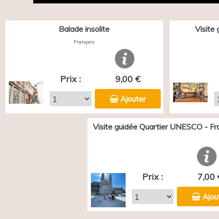
Balade insolite
Visite
Français
Prix :
9,00 €
Ajouter
Visite guidée Quartier UNESCO - Fr
Prix :
7,00 
Ajou