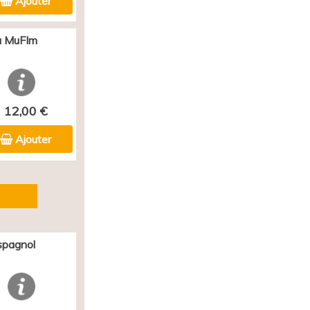
Ajouter
au MuFIm
12,00 €
Ajouter
spagnol