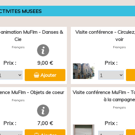
CTIVITES MUSEES
animation MuFIm - Danses &
Visite conférence - Circulez, 
Cie
voir
Français
Français
Prix :
9,00 €
Prix :
Ajouter
rence MuFIm - Objets de coeur
Visite conférence MuFIm - Tou
à la campagne
Français
Français
Prix :
7,00 €
Prix :