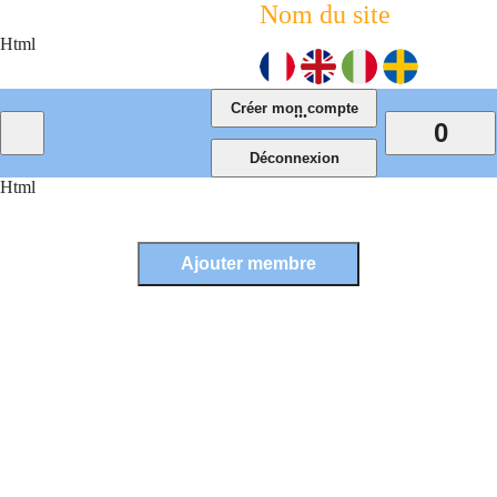
Nom du site
Html
...
0
Html