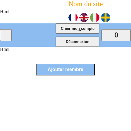
Nom du site
Html
...
0
Html