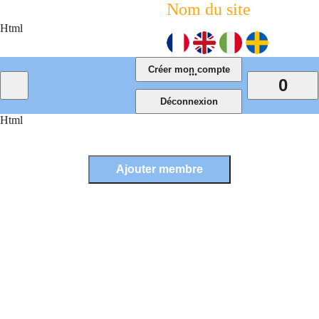
Nom du site
Html
...
0
Html