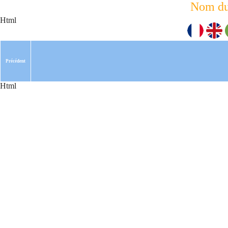
Nom du
Html
Précédent
Html