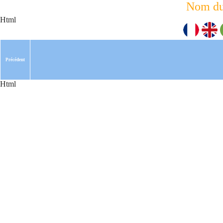
Nom du
Html
Précédent
Html