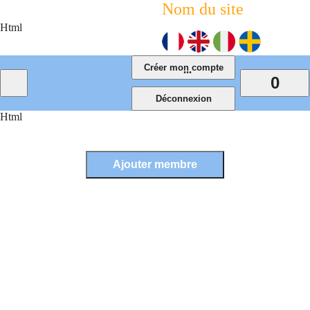
Nom du site
Html
...
0
Html