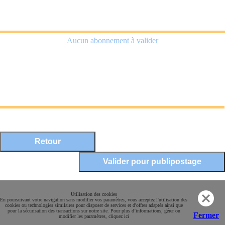
Aucun abonnement à valider
Mentions légales
Utilisation des cookies
En poursuivant votre navigation sans modifier vos paramètres, vous acceptez l'utilisation des
Conditions Générales de Vente
cookies ou technologies similaires pour disposer de services et d'offres adaptés ainsi que
pour la sécurisation des transactions sur notre site. Pour plus d’informations, gérer ou
Paiement sécurisé
Fermer
modifier les paramètres, cliquez ici
Contact