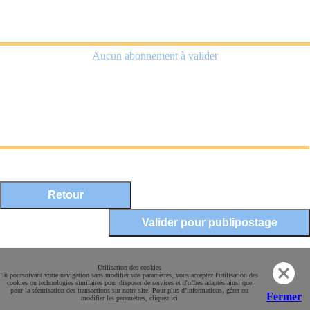
Aucun abonnement à valider
Mentions légales
Utilisation des cookies
En poursuivant votre navigation sans modifier vos paramètres, vous acceptez l'utilisation des
Conditions Générales de Vente
cookies ou technologies similaires pour disposer de services et d'offres adaptés ainsi que
pour la sécurisation des transactions sur notre site. Pour plus d’informations, gérer ou
Paiement sécurisé
Fermer
modifier les paramètres, cliquez ici
Contact