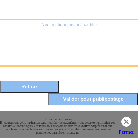
Aucun abonnement à valider
Mentions légales
Utilisation des cookies
En poursuivant votre navigation sans modifier vos paramètres, vous acceptez l'utilisation des
Conditions Générales de Vente
cookies ou technologies similaires pour disposer de services et d'offres adaptés ainsi que
pour la sécurisation des transactions sur notre site. Pour plus d’informations, gérer ou
Paiement sécurisé
Fermer
modifier les paramètres, cliquez ici
Contact