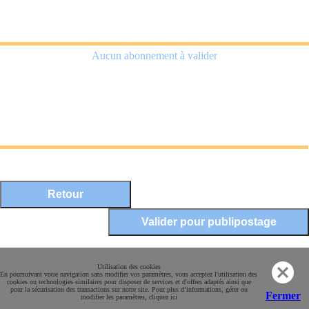
Aucun abonnement à valider
Mentions légales
Utilisation des cookies
En poursuivant votre navigation sans modifier vos paramètres, vous acceptez l'utilisation des
Conditions Générales de Vente
cookies ou technologies similaires pour disposer de services et d'offres adaptés ainsi que
pour la sécurisation des transactions sur notre site. Pour plus d’informations, gérer ou
Paiement sécurisé
Fermer
modifier les paramètres, cliquez ici
Contact