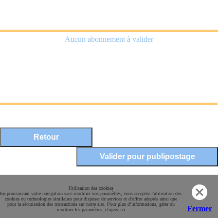
Aucun abonnement à valider
Mentions légales
Utilisation des cookies
En poursuivant votre navigation sans modifier vos paramètres, vous acceptez l'utilisation des
Conditions Générales de Vente
cookies ou technologies similaires pour disposer de services et d'offres adaptés ainsi que
pour la sécurisation des transactions sur notre site. Pour plus d’informations, gérer ou
Paiement sécurisé
Fermer
modifier les paramètres, cliquez ici
Contact